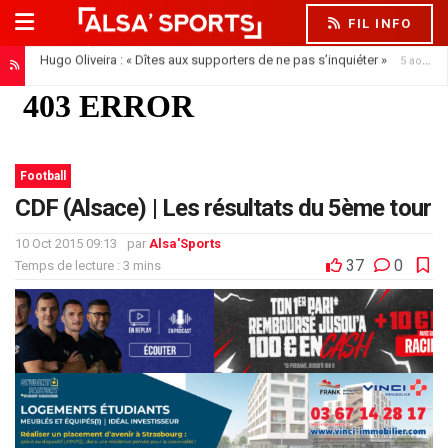
FIL INFO
Hugo Oliveira : « Dîtes aux supporters de ne pas s’inquiéter »
5 août 2026
Football
CDF (Alsace) | Les résultats du 5ème tour
10 Oct 2015 09:13
par
Alsa'Sports
37
0
Temps de lecture : 3 mins