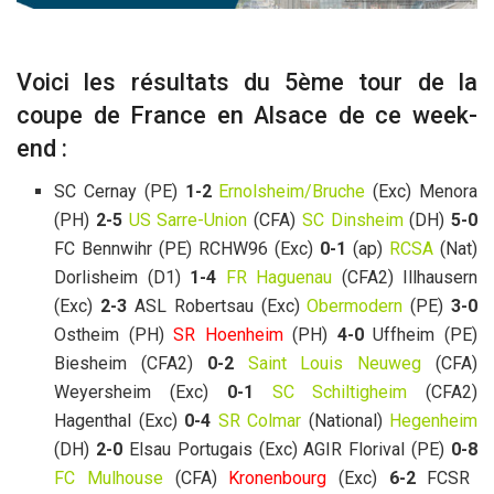
Voici les résultats du 5ème tour de la
coupe de France en Alsace de ce week-
end :
SC Cernay (PE)
1-2
Ernolsheim/Bruche
(Exc) Menora
(PH)
2-5
US Sarre-Union
(CFA)
SC Dinsheim
(DH)
5-0
FC Bennwihr (PE) RCHW96 (Exc)
0-1
(ap)
RCSA
(Nat)
Dorlisheim (D1)
1-4
FR Haguenau
(CFA2) Illhausern
(Exc)
2-3
ASL Robertsau (Exc)
Obermodern
(PE)
3-0
Ostheim (PH)
SR Hoenheim
(PH)
4-0
Uffheim (PE)
Biesheim (CFA2)
0-2
Saint Louis Neuweg
(CFA)
Weyersheim (Exc)
0-1
SC Schiltigheim
(CFA2)
Hagenthal (Exc)
0-4
SR Colmar
(National)
Hegenheim
(DH)
2-0
Elsau Portugais (Exc) AGIR Florival (PE)
0-8
FC Mulhouse
(CFA)
Kronenbourg
(Exc)
6-2
FCSR