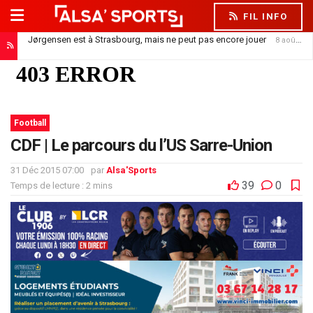
FIL INFO
Jørgensen est à Strasbourg, mais ne peut pas encore jouer
8 août 2026
Football
CDF | Le parcours du l’US Sarre-Union
31 Déc 2015 07:00
par
Alsa'Sports
39
0
Temps de lecture : 2 mins