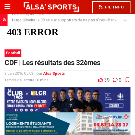
FIL INFO
Le Racing inquiète
5 août 2026
Hugo Oliveira : « Dîtes aux supporters de ne pas s’inquiéter »
5 août 2026
Football
CDF | Les résultats des 32èmes
3 Jan 2016 05:03
par
Alsa'Sports
39
0
Temps de lecture : 6 mins