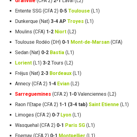
Granville
(CFA 2)
2-1
Laval (L2)
Entente SSG (CFA 2)
0-5
Toulouse
(L1)
Dunkerque (Nat)
3-4 AP
Troyes
(L1)
Moulins (CFA)
1-2
Niort
(L2)
Toulouse Rodéo (DH)
0-1
Mont-de-Marsan
(CFA)
Sedan (Nat)
0-2
Bastia
(L1)
Lorient
(L1)
3-2
Tours (L2)
Fréjus (Nat)
2-3
Bordeaux
(L1)
Annecy (CFA 2)
1-4
Evian
(L2)
Sarreguemines
(CFA 2)
1-0
Valenciennes (L2)
Raon l’Etape (CFA 2)
1-1 (3-4 tab)
Saint Etienne
(L1)
Limoges (CFA 2)
0-7
Lyon
(L1)
Wasquehal (CFA 2)
0-1
Paris SG
(L1)
Epernay (CFA 2)
0-1
Montpellier
(L1)