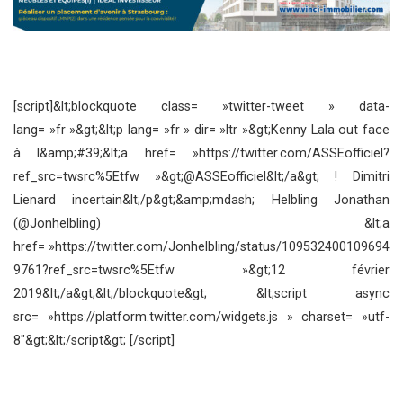
[script]&lt;blockquote class= »twitter-tweet » data-
lang= »fr »&gt;&lt;p lang= »fr » dir= »ltr »&gt;Kenny Lala out face
à l&amp;#39;&lt;a href= »https://twitter.com/ASSEofficiel?
ref_src=twsrc%5Etfw »&gt;@ASSEofficiel&lt;/a&gt; ! Dimitri
Lienard incertain&lt;/p&gt;&amp;mdash; Helbling Jonathan
(@Jonhelbling) &lt;a
href= »https://twitter.com/Jonhelbling/status/109532400109694
9761?ref_src=twsrc%5Etfw »&gt;12 février
2019&lt;/a&gt;&lt;/blockquote&gt; &lt;script async
src= »https://platform.twitter.com/widgets.js » charset= »utf-
8″&gt;&lt;/script&gt; [/script]