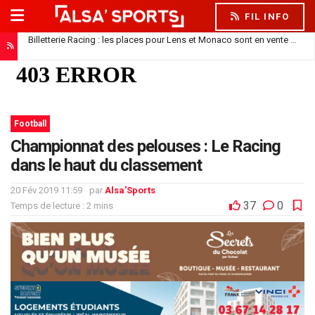
FIL INFO
Billetterie Racing : les places pour Lens et Monaco sont en vente
10 a
Football
Championnat des pelouses : Le Racing
dans le haut du classement
20 Fév 2019 11:59
par
Alsa'Sports
37
0
Temps de lecture : 2 mins