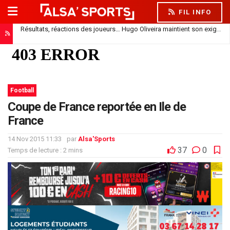
FIL INFO
Résultats, réactions des joueurs… Hugo Oliveira maintient son exigence
Football
Coupe de France reportée en Ile de
France
14 Nov 2015 11:33
par
Alsa'Sports
37
0
Temps de lecture : 2 mins