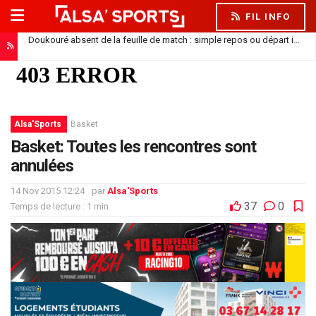
FIL INFO
Doukouré absent de la feuille de match : simple repos ou départ imminent ?
Alsa'Sports
Basket
Basket: Toutes les rencontres sont
annulées
14 Nov 2015 12:24
par
Alsa'Sports
37
0
Temps de lecture : 1 min