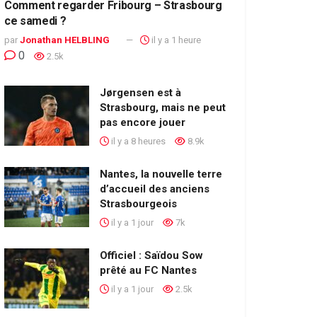
Comment regarder Fribourg – Strasbourg
ce samedi ?
par
Jonathan HELBLING
il y a 1 heure
0
2.5k
Jørgensen est à
Strasbourg, mais ne peut
pas encore jouer
il y a 8 heures
8.9k
Nantes, la nouvelle terre
d’accueil des anciens
Strasbourgeois
il y a 1 jour
7k
Officiel : Saïdou Sow
prêté au FC Nantes
il y a 1 jour
2.5k