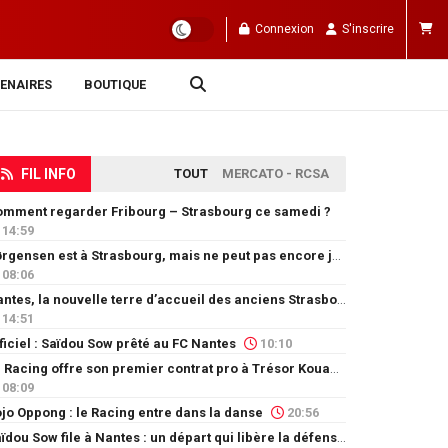
Connexion
S'inscrire
ENAIRES
BOUTIQUE
FIL INFO
TOUT
MERCATO - RCSA
mment regarder Fribourg – Strasbourg ce samedi ?
14:59
Jørgensen est à Strasbourg, mais ne peut pas encore jouer
08:06
Nantes, la nouvelle terre d’accueil des anciens Strasbourgeois
14:51
ficiel : Saïdou Sow prêté au FC Nantes
10:10
Le Racing offre son premier contrat pro à Trésor Kouablé
08:09
jo Oppong : le Racing entre dans la danse
20:56
Saïdou Sow file à Nantes : un départ qui libère la défense