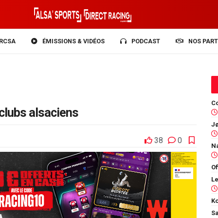
RCSA
ÉMISSIONS & VIDÉOS
PODCAST
NOS PART
Co
 clubs alsaciens
38
0
Of
Ko