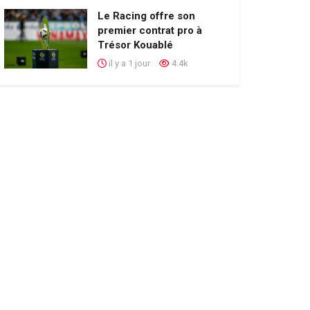
Le Racing offre son
premier contrat pro à
Trésor Kouablé
il y a 1 jour
4.4k