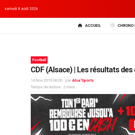
samedi 8 août 2026
ACCUEIL
CHRONO 
Football
CDF (Alsace) | Les résultats des
14 Nov 2015 06:00
par
Alsa'Sports
Temps de lecture : 2 mins