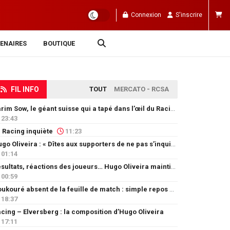
Connexion
S'inscrire
ENAIRES
BOUTIQUE
FIL INFO
TOUT
MERCATO - RCSA
Karim Sow, le géant suisse qui a tapé dans l’œil du Racing
23:43
 Racing inquiète
11:23
Hugo Oliveira : « Dîtes aux supporters de ne pas s’inquiéter »
01:14
Résultats, réactions des joueurs… Hugo Oliveira maintient son exigence
00:59
Doukouré absent de la feuille de match : simple repos ou départ imminent ?
18:37
cing – Elversberg : la composition d’Hugo Oliveira
17:11