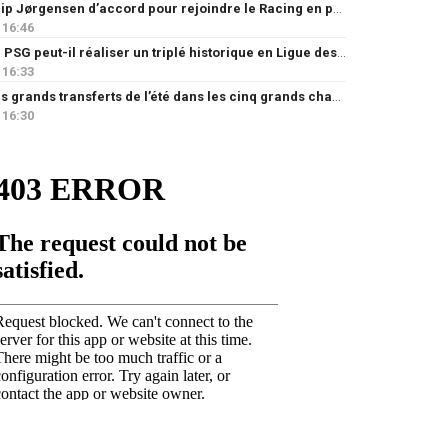
Filip Jørgensen d’accord pour rejoindre le Racing en prêt
16:46
Le PSG peut-il réaliser un triplé historique en Ligue des champions ?
16:33
Les grands transferts de l’été dans les cinq grands championnats européens : quels clubs ont le plus investi ?
16:30