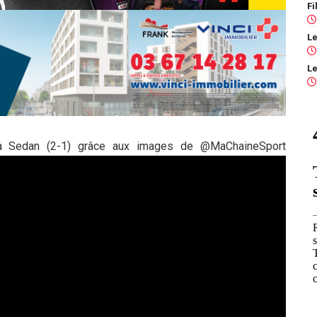
s à Sedan (2-1) grâce aux images de @MaChaineSport