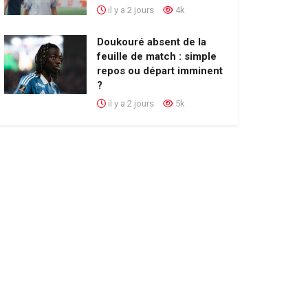
il y a 2 jours
4k
Doukouré absent de la
feuille de match : simple
repos ou départ imminent
?
il y a 2 jours
5k