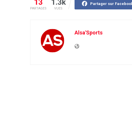
13
1.3k
Partager sur Faceboo
PARTAGES
VUES
Alsa'Sports