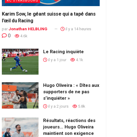
RC STRASBOURG
Karim Sow, le géant suisse qui a tapé dans
l’œil du Racing
par
Jonathan HELBLING
il y a 14 heures
0
4.6k
Le Racing inquiète
il y a 1 jour
4.1k
Hugo Oliveira : « Dîtes aux
supporters de ne pas
s’inquiéter »
il y a 2 jours
5.8k
Résultats, réactions des
joueurs… Hugo Oliveira
maintient son exigence