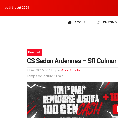
jeudi 6 août 2026
ACCUEIL
CHRONO 
Football
CS Sedan Ardennes – SR Colmar (
2 Déc 2015 06:12
par
Alsa'Sports
Temps de lecture : 1 min