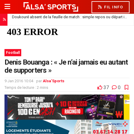
FIL INFO
Doukouré absent de la feuille de match : simple repos ou départ imminent ?
Football
Denis Bouanga : « Je n’ai jamais eu autant
de supporters »
9 Jan 2016 10:04
par
Alsa'Sports
37
0
Temps de lecture : 2 mins