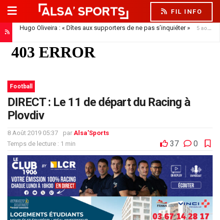
FIL INFO
Hugo Oliveira : « Dîtes aux supporters de ne pas s’inquiéter »
5 août 2026
Football
DIRECT : Le 11 de départ du Racing à
Plovdiv
8 Août 2019 05:37
par
Alsa'Sports
37
0
Temps de lecture : 1 min