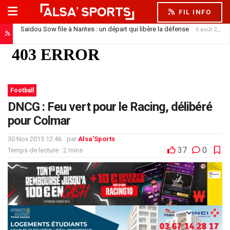
FIL INFO
Saïdou Sow file à Nantes : un départ qui libère la défense
6 août 2026
Football
DNCG : Feu vert pour le Racing, délibéré
pour Colmar
30 Nov 2015 12:46
par
Alsa'Sports
37
0
Temps de lecture : 2 mins