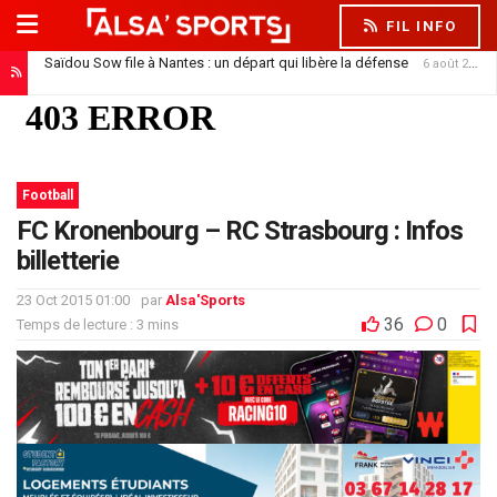
FIL INFO
Saïdou Sow file à Nantes : un départ qui libère la défense
6 août 2026
Football
FC Kronenbourg – RC Strasbourg : Infos
billetterie
23 Oct 2015 01:00
par
Alsa'Sports
36
0
Temps de lecture : 3 mins