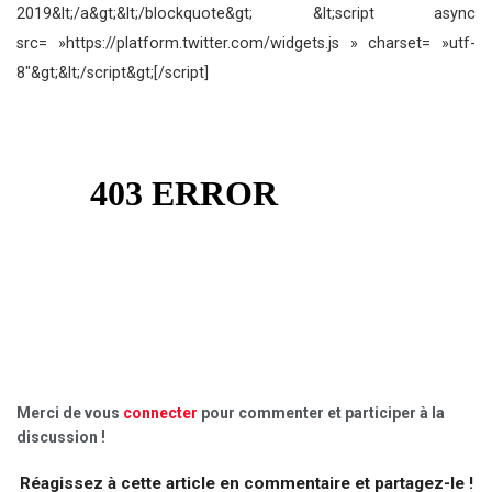
2019&lt;/a&gt;&lt;/blockquote&gt; &lt;script async
src= »https://platform.twitter.com/widgets.js » charset= »utf-
8″&gt;&lt;/script&gt;[/script]
Merci de vous
connecter
pour commenter et participer à la
discussion !
Réagissez à cette article en commentaire et partagez-le !