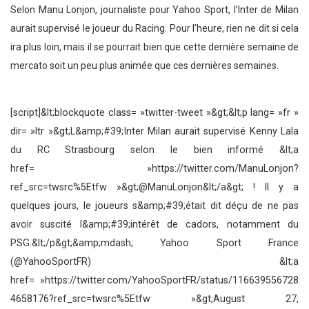
Selon Manu Lonjon, journaliste pour Yahoo Sport, l’Inter de Milan
aurait supervisé le joueur du Racing. Pour l’heure, rien ne dit si cela
ira plus loin, mais il se pourrait bien que cette dernière semaine de
mercato soit un peu plus animée que ces dernières semaines.
[script]&lt;blockquote class= »twitter-tweet »&gt;&lt;p lang= »fr »
dir= »ltr »&gt;L&amp;#39;Inter Milan aurait supervisé Kenny Lala
du RC Strasbourg selon le bien informé &lt;a
href= »https://twitter.com/ManuLonjon?
ref_src=twsrc%5Etfw »&gt;@ManuLonjon&lt;/a&gt; ! Il y a
quelques jours, le joueurs s&amp;#39;était dit déçu de ne pas
avoir suscité l&amp;#39;intérêt de cadors, notamment du
PSG.&lt;/p&gt;&amp;mdash; Yahoo Sport France
(@YahooSportFR) &lt;a
href= »https://twitter.com/YahooSportFR/status/116639556728
4658176?ref_src=twsrc%5Etfw »&gt;August 27,