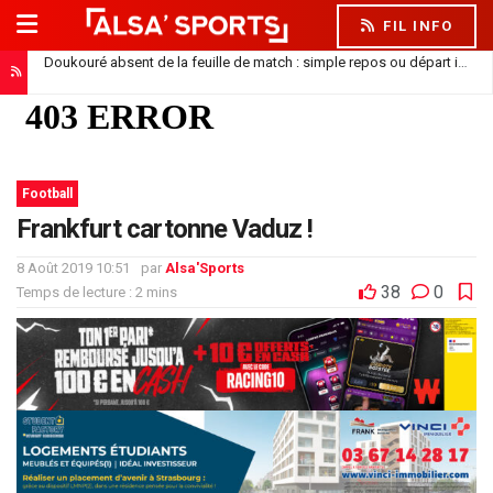
FIL INFO
Doukouré absent de la feuille de match : simple repos ou départ imminent ?
Football
Frankfurt cartonne Vaduz !
8 Août 2019 10:51
par
Alsa'Sports
38
0
Temps de lecture : 2 mins