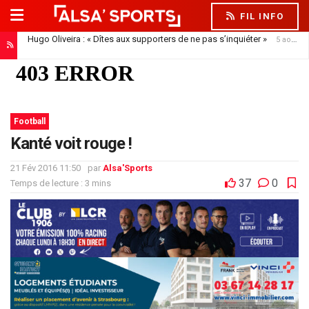
FIL INFO
Hugo Oliveira : « Dîtes aux supporters de ne pas s’inquiéter »
5 août 2026
Football
Kanté voit rouge !
21 Fév 2016 11:50
par
Alsa'Sports
37
0
Temps de lecture : 3 mins