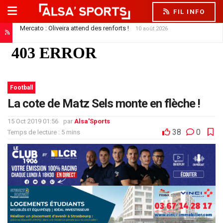
FIL INFO
Mercato : Oliveira attend des renforts !
10 août 2026
Football
La cote de Matz Sels monte en flèche !
15 Oct 2019 01:56
par
Alsa'Sports
38
0
Temps de lecture : 5 mins