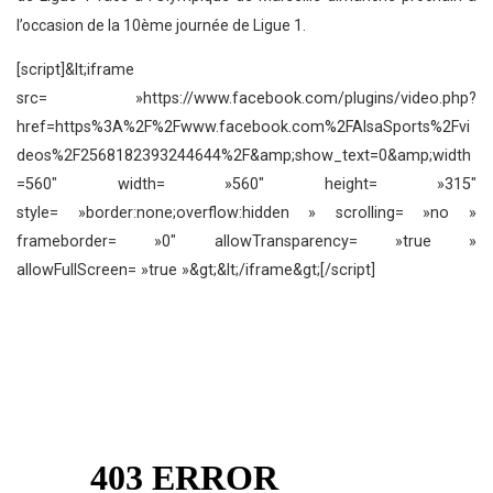
l’occasion de la 10ème journée de Ligue 1.
[script]&lt;iframe
src= »https://www.facebook.com/plugins/video.php?
href=https%3A%2F%2Fwww.facebook.com%2FAlsaSports%2Fvi
deos%2F2568182393244644%2F&amp;show_text=0&amp;width
=560″ width= »560″ height= »315″
style= »border:none;overflow:hidden » scrolling= »no »
frameborder= »0″ allowTransparency= »true »
allowFullScreen= »true »&gt;&lt;/iframe&gt;[/script]