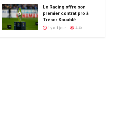
Le Racing offre son
premier contrat pro à
Trésor Kouablé
il y a 1 jour
4.4k