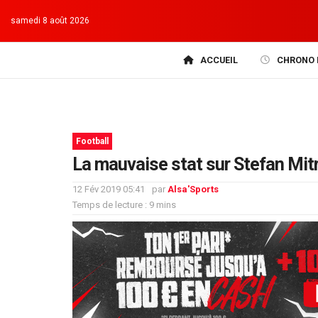
samedi 8 août 2026
ACCUEIL
CHRONO 
Football
La mauvaise stat sur Stefan Mit
12 Fév 2019 05:41
par
Alsa'Sports
Temps de lecture : 9 mins