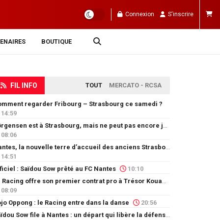
Connexion
S'inscrire
ENAIRES
BOUTIQUE
FIL INFO
TOUT
MERCATO - RCSA
mment regarder Fribourg – Strasbourg ce samedi ?
14:59
Jørgensen est à Strasbourg, mais ne peut pas encore jouer
08:06
Nantes, la nouvelle terre d’accueil des anciens Strasbourgeois
14:51
ficiel : Saïdou Sow prêté au FC Nantes
10:10
Le Racing offre son premier contrat pro à Trésor Kouablé
08:09
jo Oppong : le Racing entre dans la danse
20:56
Saïdou Sow file à Nantes : un départ qui libère la défense