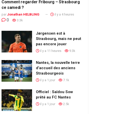
Comment regarder Fribourg – Strasbourg
ce samedi ?
par
Jonathan HELBLING
il y a 4 heures
0
3.3k
Jørgensen est à
Strasbourg, mais ne peut
pas encore jouer
il y a 11 heures
9.3k
Nantes, la nouvelle terre
d’accueil des anciens
Strasbourgeois
il y a 1 jour
7.1k
Officiel : Saïdou Sow
prêté au FC Nantes
il y a 1 jour
2.5k