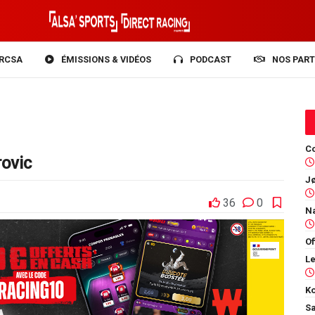
RCSA
ÉMISSIONS & VIDÉOS
PODCAST
NOS PART
Co
rovic
36
0
Of
Ko