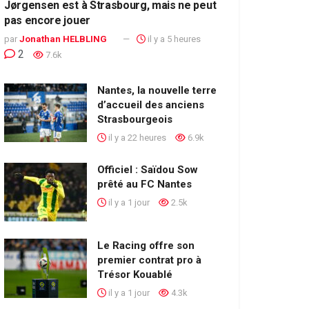
Jørgensen est à Strasbourg, mais ne peut
pas encore jouer
par
Jonathan HELBLING
il y a 5 heures
2
7.6k
Nantes, la nouvelle terre
d’accueil des anciens
Strasbourgeois
il y a 22 heures
6.9k
Officiel : Saïdou Sow
prêté au FC Nantes
il y a 1 jour
2.5k
Le Racing offre son
premier contrat pro à
Trésor Kouablé
il y a 1 jour
4.3k