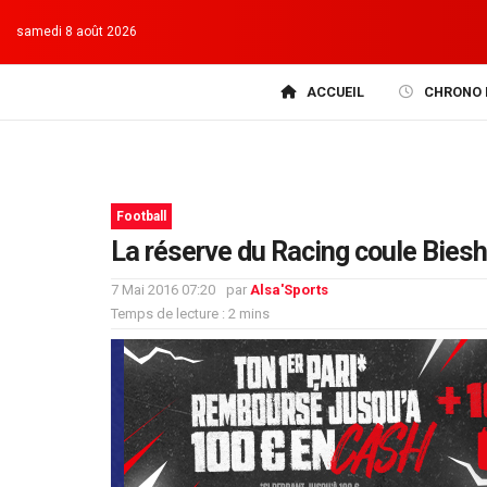
samedi 8 août 2026
ACCUEIL
CHRONO 
Football
La réserve du Racing coule Bies
7 Mai 2016 07:20
par
Alsa'Sports
Temps de lecture : 2 mins