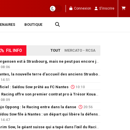
Connexion
S'inscrire
ENAIRES
BOUTIQUE
FIL INFO
TOUT
MERCATO - RCSA
Jørgensen est à Strasbourg, mais ne peut pas encore jouer
08:06
Nantes, la nouvelle terre d’accueil des anciens Strasbourgeois
14:51
ficiel : Saïdou Sow prêté au FC Nantes
10:10
Le Racing offre son premier contrat pro à Trésor Kouablé
08:09
jo Oppong : le Racing entre dans la danse
20:56
Saïdou Sow file à Nantes : un départ qui libère la défense
14:47
Karim Sow, le géant suisse qui a tapé dans l’œil du Racing