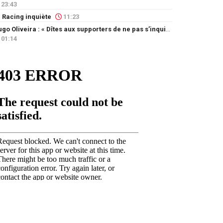
23:43
 Racing inquiète
11:23
Hugo Oliveira : « Dîtes aux supporters de ne pas s’inquiéter »
01:14