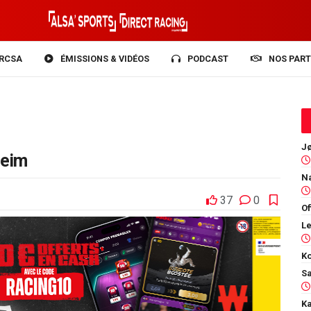
RCSA
ÉMISSIONS & VIDÉOS
PODCAST
NOS PART
heim
37
0
Of
Ko