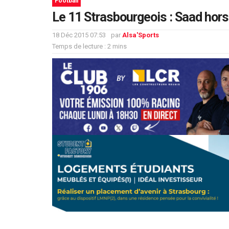
Football
Le 11 Strasbourgeois : Saad hors
18 Déc 2015 07:53
par
Alsa'Sports
Temps de lecture : 2 mins