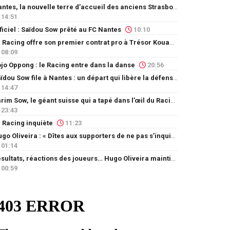
Nantes, la nouvelle terre d’accueil des anciens Strasbourgeois
14:51
ficiel : Saïdou Sow prêté au FC Nantes
10:10
Le Racing offre son premier contrat pro à Trésor Kouablé
08:09
jo Oppong : le Racing entre dans la danse
20:56
Saïdou Sow file à Nantes : un départ qui libère la défense
14:47
Karim Sow, le géant suisse qui a tapé dans l’œil du Racing
23:43
 Racing inquiète
11:23
Hugo Oliveira : « Dîtes aux supporters de ne pas s’inquiéter »
01:14
Résultats, réactions des joueurs… Hugo Oliveira maintient son exigence
00:59