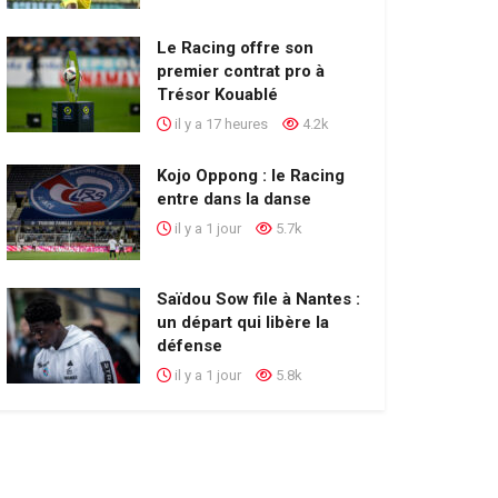
Le Racing offre son
premier contrat pro à
Trésor Kouablé
il y a 17 heures
4.2k
Kojo Oppong : le Racing
entre dans la danse
il y a 1 jour
5.7k
Saïdou Sow file à Nantes :
un départ qui libère la
défense
il y a 1 jour
5.8k