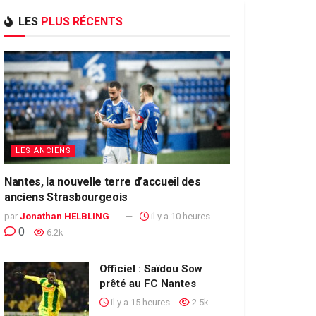
LES
PLUS RÉCENTS
LES ANCIENS
Nantes, la nouvelle terre d’accueil des
anciens Strasbourgeois
par
Jonathan HELBLING
il y a 10 heures
0
6.2k
Officiel : Saïdou Sow
prêté au FC Nantes
il y a 15 heures
2.5k