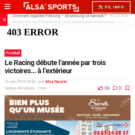
FIL INFO
Jørgensen est à Strasbourg, mais ne peut pas encore jouer
8 août 2026
Football
Le Racing débute l’année par trois
victoires… à l’extérieur
16 Jan 2019 09:56
par
Alsa'Sports
36
0
Temps de lecture : 1 min