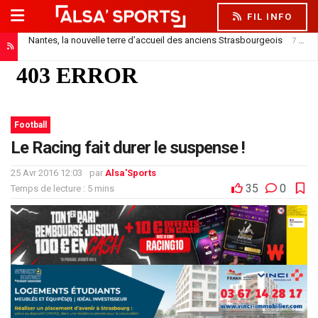
FIL INFO
Nantes, la nouvelle terre d’accueil des anciens Strasbourgeois
7 août 2026
Football
Le Racing fait durer le suspense !
25 Avr 2016 12:03
par
Alsa'Sports
35
0
Temps de lecture : 5 mins