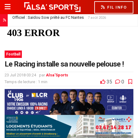
FIL INFO
Officiel : Saïdou Sow prêté au FC Nantes
7 août 2026
Football
Le Racing installe sa nouvelle pelouse !
23 Juil 2018 03:24
par
Alsa'Sports
35
0
Temps de lecture : 1 min