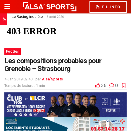
FIL INFO
Le Racing inquiète
5 août 2026
Football
Les compositions probables pour
Grenoble – Strasbourg
4 Jan 2019 02:40
par
Alsa'Sports
36
0
Temps de lecture : 1 min