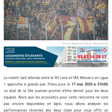
Photo Maxime Rothra - Alsa'Sports
Le match tant attendu entre le RC Lens et l’AS Monaco en Ligue
1 approche à grands pas. Prévu pour le
17 mai 2025 à 21h00
,
ce duel de la 34e journée promet d’être décisif pour les deux
équipes. Alors que les pronostics pour cette rencontre ne sont
pas encore disponibles en ligne, nous allons analyser les
performances récentes des deux clubs pour vous offrir un