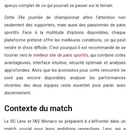
aperçu complet de ce qui pourrait se passer sur le terrain.
Cette 34e journée de championnat attire l’attention non
seulement des supporters, mais aussi des passionnés de paris
sportifs. Face à la multitude d’options disponibles, chaque
plateforme prétend offrir les meilleures conditions, ce qui peut
rendre le choix difficile. C’est pourquoi il est recommandé de se
tourner vers le
meilleur site de paris sportifs
, qui combine cotes
avantageuses, interface intuitive, sécurité optimale et analyses
approfondies. Alors que les pronostics pour cette rencontre ne
sont pas encore disponibles, analyser les performances
récentes des deux équipes reste essentiel pour parier avec
discernement.
Contexte du match
Le RC Lens et l’AS Monaco se préparent à s’affronter dans un
match crucial pour leurs ambitions respectives. Lens, qui a