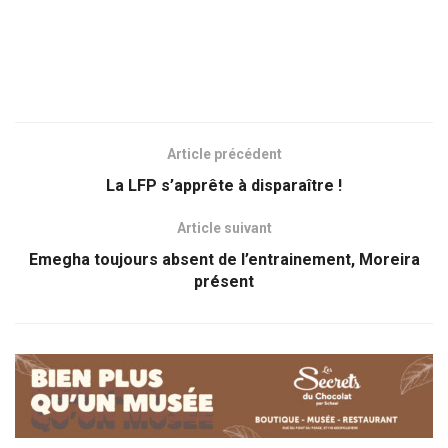
Article précédent
La LFP s’apprête à disparaître !
Article suivant
Emegha toujours absent de l’entrainement, Moreira
présent