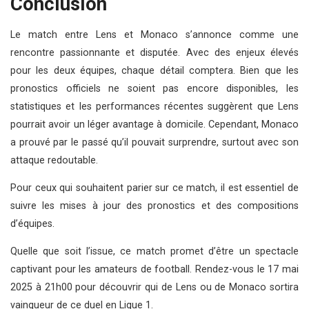
Conclusion
Le match entre Lens et Monaco s’annonce comme une
rencontre passionnante et disputée. Avec des enjeux élevés
pour les deux équipes, chaque détail comptera. Bien que les
pronostics officiels ne soient pas encore disponibles, les
statistiques et les performances récentes suggèrent que Lens
pourrait avoir un léger avantage à domicile. Cependant, Monaco
a prouvé par le passé qu’il pouvait surprendre, surtout avec son
attaque redoutable.
Pour ceux qui souhaitent parier sur ce match, il est essentiel de
suivre les mises à jour des pronostics et des compositions
d’équipes.
Quelle que soit l’issue, ce match promet d’être un spectacle
captivant pour les amateurs de football. Rendez-vous le 17 mai
2025 à 21h00 pour découvrir qui de Lens ou de Monaco sortira
vainqueur de ce duel en Ligue 1.