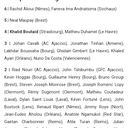
6
| Rachid Alioui (Nîmes), Faneva Ima Andriatsima (Sochaux)
5
| Neal Maupay (Brest)
4
|
Khalid Boutaid
(Strasbourg), Mathieu Duhamel (Le Havre)
3
| Johan Cavalli (AC Ajaccio), Jonathan Tinhan (Amiens),
Lakhdar Boussaha (Bourg), Ghislain Gimbert (Le Havre), Khaled
Ayari (Orléans), Nuno Da Costa (Valenciennes)
2
| Riad Nouri (AC Ajaccio), John Tshibumbu (GFC Ajaccio),
Kevin Hoggas (Bourg), Guillaume Heinry (Bourg), Bruno Grougi
(Brest), Steven Joseph Monrose (Brest), Joseph Romeric Lopy
(Clermont), Rémy Dugimont (Clermont), Mathieu Coutadeur
(Laval), Dylan Saint Louis (Laval), Kévin Fortuné (Lens), John
Bostock (Lens), Renaud Ripart (Nîmes), Jimmy Roye (Niort),
Jean-Eudes Aholou
(Orléans), Anatole Ngamukol (Red Star),
Gaëtan Charbonnier (Reims), Atila Turan (Reims), Julian