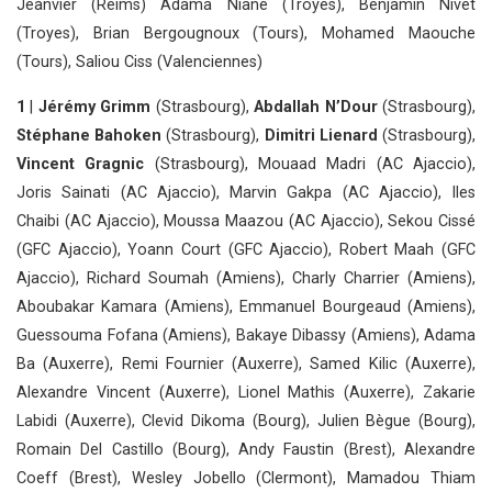
Jeanvier (Reims) Adama Niane (Troyes), Benjamin Nivet
(Troyes), Brian Bergougnoux (Tours), Mohamed Maouche
(Tours), Saliou Ciss (Valenciennes)
1
|
Jérémy Grimm
(Strasbourg),
Abdallah N’Dour
(Strasbourg),
Stéphane Bahoken
(Strasbourg),
Dimitri Lienard
(Strasbourg),
Vincent Gragnic
(Strasbourg), Mouaad Madri (AC Ajaccio),
Joris Sainati (AC Ajaccio), Marvin Gakpa (AC Ajaccio), Iles
Chaibi (AC Ajaccio), Moussa Maazou (AC Ajaccio), Sekou Cissé
(GFC Ajaccio), Yoann Court (GFC Ajaccio), Robert Maah (GFC
Ajaccio), Richard Soumah (Amiens), Charly Charrier (Amiens),
Aboubakar Kamara (Amiens), Emmanuel Bourgeaud (Amiens),
Guessouma Fofana (Amiens), Bakaye Dibassy (Amiens), Adama
Ba (Auxerre), Remi Fournier (Auxerre), Samed Kilic (Auxerre),
Alexandre Vincent (Auxerre), Lionel Mathis (Auxerre), Zakarie
Labidi (Auxerre), Clevid Dikoma (Bourg), Julien Bègue (Bourg),
Romain Del Castillo (Bourg), Andy Faustin (Brest), Alexandre
Coeff (Brest), Wesley Jobello (Clermont), Mamadou Thiam