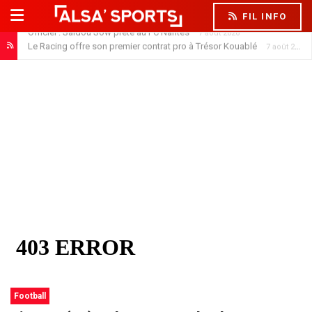
FIL INFO
Le Racing offre son premier contrat pro à Trésor Kouablé
7 août 2026
Football