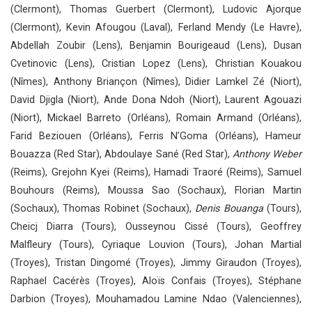
(Clermont), Thomas Guerbert (Clermont), Ludovic Ajorque
(Clermont), Kevin Afougou (Laval), Ferland Mendy (Le Havre),
Abdellah Zoubir (Lens), Benjamin Bourigeaud (Lens), Dusan
Cvetinovic (Lens), Cristian Lopez (Lens), Christian Kouakou
(Nîmes), Anthony Briançon (Nîmes), Didier Lamkel Zé (Niort),
David Djigla (Niort), Ande Dona Ndoh (Niort), Laurent Agouazi
(Niort), Mickael Barreto (Orléans), Romain Armand (Orléans),
Farid Beziouen (Orléans), Ferris N’Goma (Orléans), Hameur
Bouazza (Red Star), Abdoulaye Sané (Red Star),
Anthony Weber
(Reims), Grejohn Kyei (Reims), Hamadi Traoré (Reims), Samuel
Bouhours (Reims), Moussa Sao (Sochaux), Florian Martin
(Sochaux), Thomas Robinet (Sochaux),
Denis Bouanga
(Tours),
Cheicj Diarra (Tours), Ousseynou Cissé (Tours), Geoffrey
Malfleury (Tours), Cyriaque Louvion (Tours), Johan Martial
(Troyes), Tristan Dingomé (Troyes), Jimmy Giraudon (Troyes),
Raphael Cacérès (Troyes), Aloïs Confais (Troyes), Stéphane
Darbion (Troyes), Mouhamadou Lamine Ndao (Valenciennes),