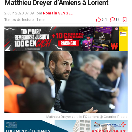
Matthieu Dreyer d’Amiens à Lorient
2 Juin 2020 07:09
par
Romain SENGEL
51
0
Temps de lecture : 1 min
Matthieu Dreyer vers le FC Lorient @ Courrier Picard