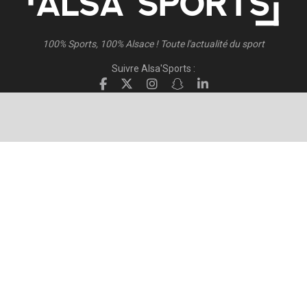
100% Sports, 100% Alsace ! Toute l'actualité du sport
Suivre Alsa'Sports :
Suivre Direct Racing :
© 2026
Alsa'Sports
- Tous droits réservés
Création :
FISCHER.Alsace
Publicité – Espace Partenaires
Politique de confidentialité
Conditions générales d’utilisation
Conditions générales de vente
Mentions Légales
Contact