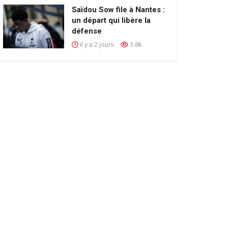
Saïdou Sow file à Nantes :
un départ qui libère la
défense
il y a 2 jours
5.8k