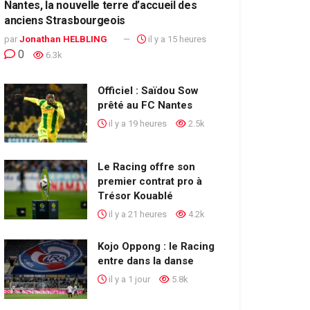
Nantes, la nouvelle terre d’accueil des
anciens Strasbourgeois
par
Jonathan HELBLING
il y a 15 heures
0
6.3k
Officiel : Saïdou Sow
prêté au FC Nantes
il y a 19 heures
2.5k
Le Racing offre son
premier contrat pro à
Trésor Kouablé
il y a 21 heures
4.2k
Kojo Oppong : le Racing
entre dans la danse
il y a 1 jour
5.8k