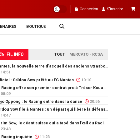
Connexion
S'inscrire
ENAIRES
BOUTIQUE
FIL INFO
TOUT
MERCATO - RCSA
Nantes, la nouvelle terre d’accueil des anciens Strasbourgeois
14:51
ficiel : Saïdou Sow prêté au FC Nantes
10:10
Le Racing offre son premier contrat pro à Trésor Kouablé
08:09
jo Oppong : le Racing entre dans la danse
20:56
Saïdou Sow file à Nantes : un départ qui libère la défense
14:47
Karim Sow, le géant suisse qui a tapé dans l’œil du Racing
23:43
 Racing inquiète
11:23