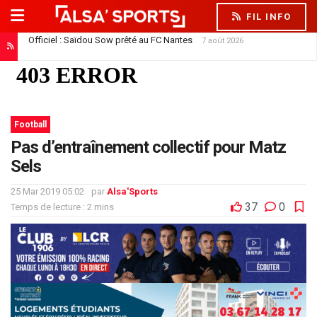
FIL INFO
Officiel : Saïdou Sow prêté au FC Nantes
7 août 2026
Football
Pas d’entraînement collectif pour Matz
Sels
25 Mar 2019 05:02
par
Alsa'Sports
37
0
Temps de lecture : 2 mins