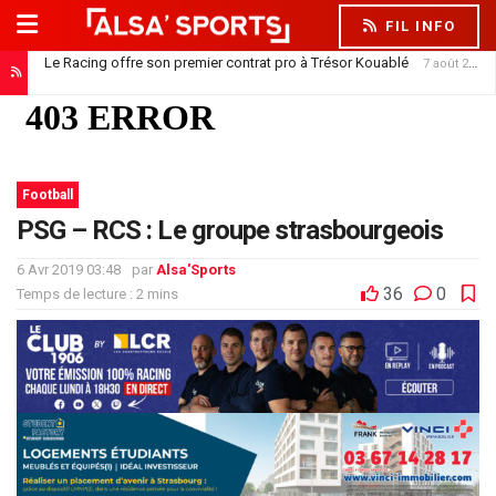
FIL INFO
Le Racing offre son premier contrat pro à Trésor Kouablé
7 août 2026
Football
PSG – RCS : Le groupe strasbourgeois
6 Avr 2019 03:48
par
Alsa'Sports
36
0
Temps de lecture : 2 mins