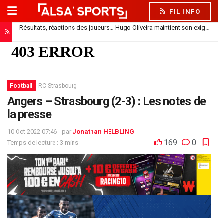
FIL INFO
Résultats, réactions des joueurs… Hugo Oliveira maintient son exigence
Football
RC Strasbourg
Angers – Strasbourg (2-3) : Les notes de
la presse
10 Oct 2022 07:46
par
Jonathan HELBLING
169
0
Temps de lecture : 3 mins