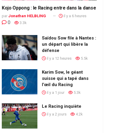
Kojo Oppong : le Racing entre dans la danse
par
Jonathan HELBLING
il y a 6 heures
0
3.3k
Saïdou Sow file à Nantes :
un départ qui libère la
défense
il y a 12 heures
5.5k
Karim Sow, le géant
suisse qui a tapé dans
l’œil du Racing
il y a 1 jour
5.3k
Le Racing inquiète
il y a 2 jours
4.2k