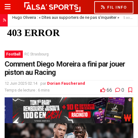
FIL INFO
Hugo Oliveira : « Dîtes aux supporters de ne pas s’inquiéter »
5 août 2026
Football
RC Strasbourg
Comment Diego Moreira a fini par jouer
piston au Racing
12 Juin 2025 02:14
par
Dorian Faucherand
66
0
Temps de lecture : 6 mins