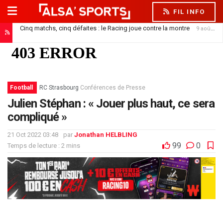
FIL INFO
Cinq matchs, cinq défaites : le Racing joue contre la montre
9 août 2026
Football
RC Strasbourg
Conférences de Presse
Julien Stéphan : « Jouer plus haut, ce sera
compliqué »
21 Oct 2022 03:48
par
Jonathan HELBLING
99
0
Temps de lecture : 2 mins