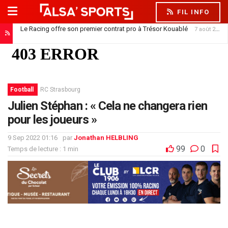
FIL INFO
Le Racing offre son premier contrat pro à Trésor Kouablé
7 août 2026
Football
RC Strasbourg
Julien Stéphan : « Cela ne changera rien
pour les joueurs »
9 Sep 2022 01:16
par
Jonathan HELBLING
99
0
Temps de lecture : 1 min