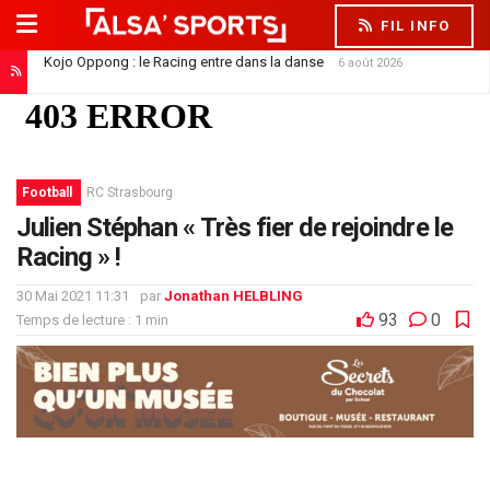
FIL INFO
Kojo Oppong : le Racing entre dans la danse
6 août 2026
Football
RC Strasbourg
Julien Stéphan « Très fier de rejoindre le
Racing » !
30 Mai 2021 11:31
par
Jonathan HELBLING
93
0
Temps de lecture : 1 min