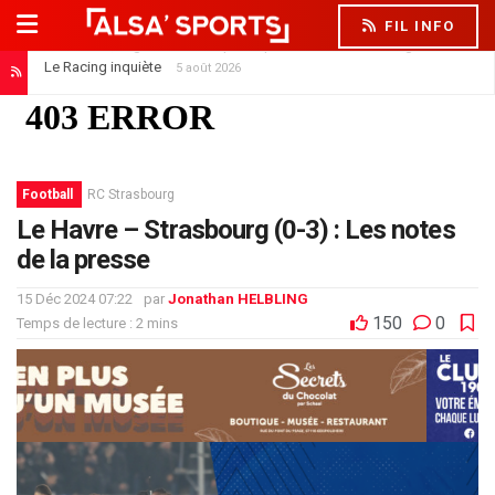
FIL INFO
Le Racing inquiète
5 août 2026
Football
RC Strasbourg
Le Havre – Strasbourg (0-3) : Les notes
de la presse
15 Déc 2024 07:22
par
Jonathan HELBLING
150
0
Temps de lecture : 2 mins