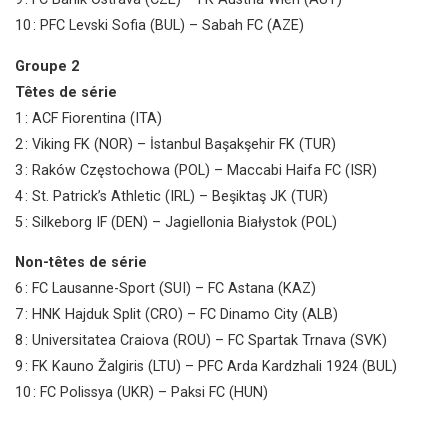
10 : PFC Levski Sofia (BUL) – Sabah FC (AZE)
Groupe 2
Têtes de série
1 : ACF Fiorentina (ITA)
2 : Viking FK (NOR) – İstanbul Başakşehir FK (TUR)
3 : Raków Częstochowa (POL) – Maccabi Haifa FC (ISR)
4 : St. Patrick’s Athletic (IRL) – Beşiktaş JK (TUR)
5 : Silkeborg IF (DEN) – Jagiellonia Białystok (POL)
Non-têtes de série
6 : FC Lausanne-Sport (SUI) – FC Astana (KAZ)
7 : HNK Hajduk Split (CRO) – FC Dinamo City (ALB)
8 : Universitatea Craiova (ROU) – FC Spartak Trnava (SVK)
9 : FK Kauno Žalgiris (LTU) – PFC Arda Kardzhali 1924 (BUL)
10 : FC Polissya (UKR) – Paksi FC (HUN)