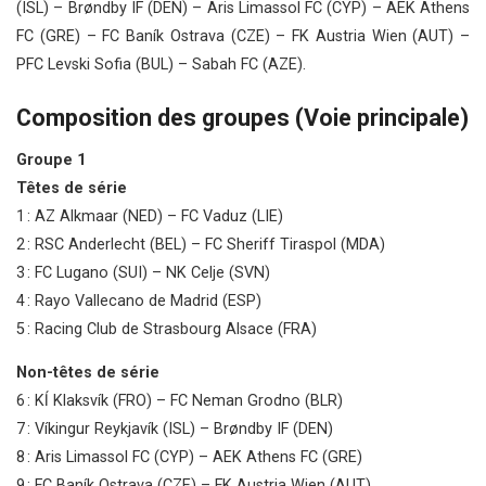
(ISL) – Brøndby IF (DEN) – Aris Limassol FC (CYP) – AEK Athens
FC (GRE) – FC Baník Ostrava (CZE) – FK Austria Wien (AUT) –
PFC Levski Sofia (BUL) – Sabah FC (AZE).
Composition des groupes (Voie principale)
Groupe 1
Têtes de série
1 : AZ Alkmaar (NED) – FC Vaduz (LIE)
2 : RSC Anderlecht (BEL) – FC Sheriff Tiraspol (MDA)
3 : FC Lugano (SUI) – NK Celje (SVN)
4 : Rayo Vallecano de Madrid (ESP)
5 : Racing Club de Strasbourg Alsace (FRA)
Non-têtes de série
6 : Kĺ Klaksvík (FRO) – FC Neman Grodno (BLR)
7 : Víkingur Reykjavík (ISL) – Brøndby IF (DEN)
8 : Aris Limassol FC (CYP) – AEK Athens FC (GRE)
9 : FC Baník Ostrava (CZE) – FK Austria Wien (AUT)