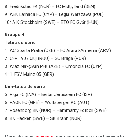
8 : Fredrikstad FK (NOR) – FC Midtjylland (DEN)
9 : AEK Larnaca FC (CYP) – Legia Warszawa (POL)
10 : AIK Stockholm (SWE) – ETO FC Győr (HUN)
Groupe 4
Têtes de série
1 : AC Sparta Praha (CZE) – FC Ararat-Armenia (ARM)
2 : CFR 1907 Cluj (ROU) – SC Braga (POR)
3 : Araz-Naxçıvan PFK (AZE) – Omonoia FC (CYP)
4 : 1. FSV Mainz 05 (GER)
Non-têtes de série
5 : Riga FC (LVA) – Beitar Jerusalem FC (ISR)
6 : PAOK FC (GRE) – Wolfsberger AC (AUT)
7 : Rosenborg BK (NOR) – Hammarby Fotboll (SWE)
8 : BK Häcken (SWE) – SK Brann (NOR)
Merci de vous
connecter
pour commenter et participer à la