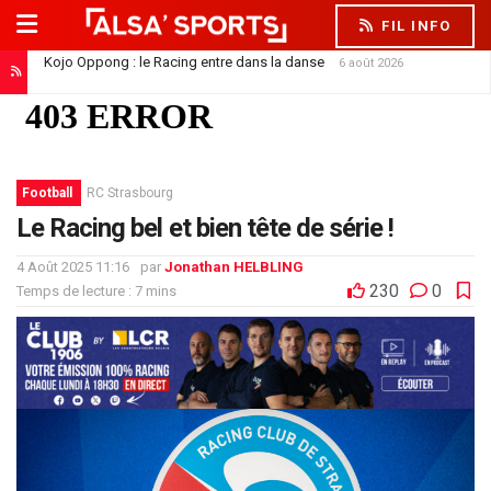
FIL INFO
Kojo Oppong : le Racing entre dans la danse
6 août 2026
Football
RC Strasbourg
Le Racing bel et bien tête de série !
4 Août 2025 11:16
par
Jonathan HELBLING
230
0
Temps de lecture : 7 mins