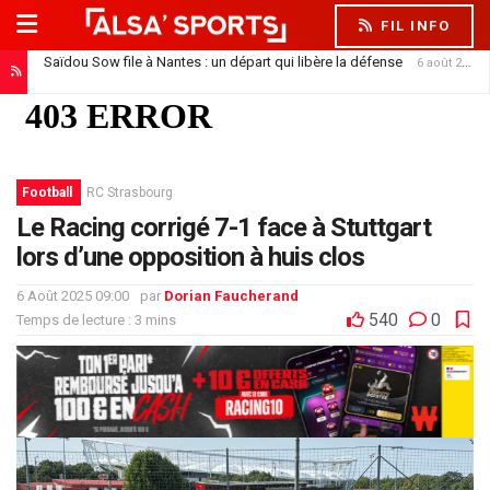
FIL INFO
Saïdou Sow file à Nantes : un départ qui libère la défense
6 août 2026
Football
RC Strasbourg
Le Racing corrigé 7-1 face à Stuttgart
lors d’une opposition à huis clos
6 Août 2025 09:00
par
Dorian Faucherand
540
0
Temps de lecture : 3 mins