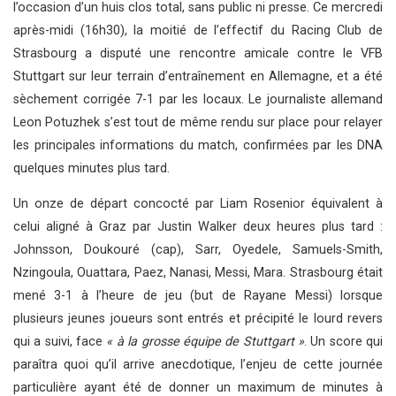
l’occasion d’un huis clos total, sans public ni presse. Ce mercredi
après-midi (16h30), la moitié de l’effectif du Racing Club de
Strasbourg a disputé une rencontre amicale contre le VFB
Stuttgart sur leur terrain d’entraînement en Allemagne, et a été
sèchement corrigée 7-1 par les locaux. Le journaliste allemand
Leon Potuzhek s’est tout de même rendu sur place pour relayer
les principales informations du match, confirmées par les DNA
quelques minutes plus tard.
Un onze de départ concocté par Liam Rosenior équivalent à
celui aligné à Graz par Justin Walker deux heures plus tard :
Johnsson, Doukouré (cap), Sarr, Oyedele, Samuels-Smith,
Nzingoula, Ouattara, Paez, Nanasi, Messi, Mara. Strasbourg était
mené 3-1 à l’heure de jeu (but de Rayane Messi) lorsque
plusieurs jeunes joueurs sont entrés et précipité le lourd revers
qui a suivi, face
« à la grosse équipe de Stuttgart »
. Un score qui
paraîtra quoi qu’il arrive anecdotique, l’enjeu de cette journée
particulière ayant été de donner un maximum de minutes à