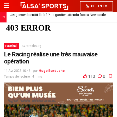
FIL INFO
Mercato : Oliveira attend des renforts !
10 août 2026
Football
RC Strasbourg
Le Racing réalise une très mauvaise
opération
11 Avr 2023 10:45
par
Hugo Burduche
110
0
Temps de lecture : 4 mins