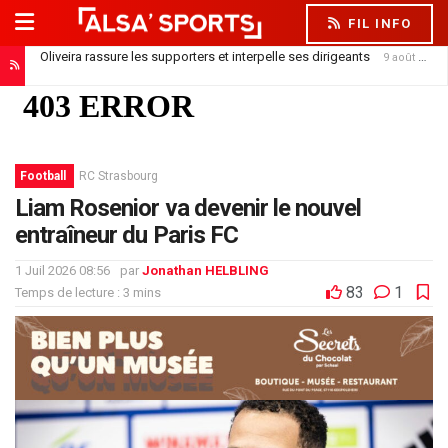
FIL INFO
Oliveira rassure les supporters et interpelle ses dirigeants
9 août 2026
Cinq matchs, cinq défaites : le Racing joue contre la montre
9 août 2026
Football
RC Strasbourg
Liam Rosenior va devenir le nouvel
entraîneur du Paris FC
1 Juil 2026 08:56
par
Jonathan HELBLING
83
1
Temps de lecture : 3 mins