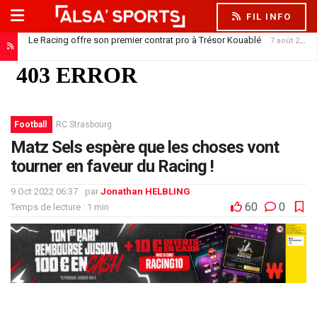
FIL INFO
Le Racing offre son premier contrat pro à Trésor Kouablé
7 août 2026
Football
RC Strasbourg
Matz Sels espère que les choses vont
tourner en faveur du Racing !
9 Oct 2022 06:37
par
Jonathan HELBLING
60
0
Temps de lecture : 1 min