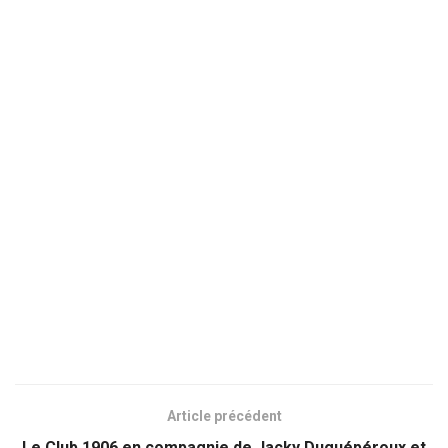
Article précédent
Le Club 1906 en compagnie de Jacky Duguépéroux et