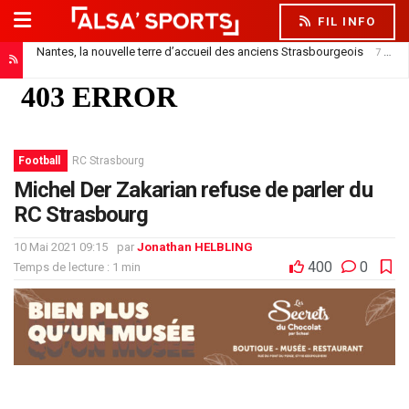
FIL INFO
Nantes, la nouvelle terre d’accueil des anciens Strasbourgeois
7 août 2026
Officiel : Saïdou Sow prêté au FC Nantes
7 août 2026
Football
RC Strasbourg
Michel Der Zakarian refuse de parler du
RC Strasbourg
10 Mai 2021 09:15
par
Jonathan HELBLING
400
0
Temps de lecture : 1 min