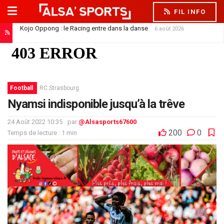
FIL INFO
Kojo Oppong : le Racing entre dans la danse
6 août 2026
Football
RC Strasbourg
Nyamsi indisponible jusqu’à la trêve
24 Août 2022 10:35
par
@Alsasports67600
200
0
Temps de lecture : 1 min