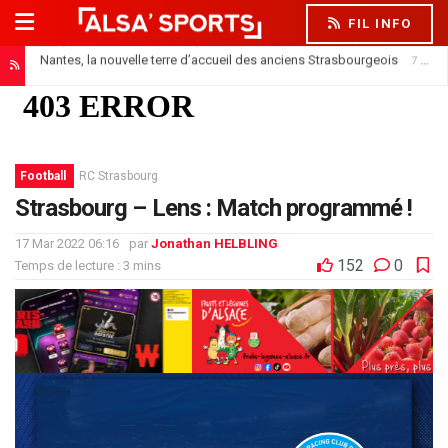
FIL INFO
Nantes, la nouvelle terre d’accueil des anciens Strasbourgeois
7 août 2026
Football
RC Strasbourg
Strasbourg – Lens : Match programmé !
17 Mar 2022 06:16
par
Jonathan HELBLING
152
0
Temps de lecture : 3 mins