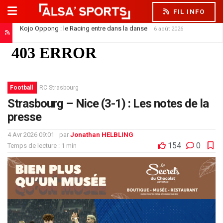
FIL INFO
Kojo Oppong : le Racing entre dans la danse
6 août 2026
Football
RC Strasbourg
Strasbourg – Nice (3-1) : Les notes de la
presse
4 Avr 2026 09:01
par
Jonathan HELBLING
154
0
Temps de lecture : 1 min