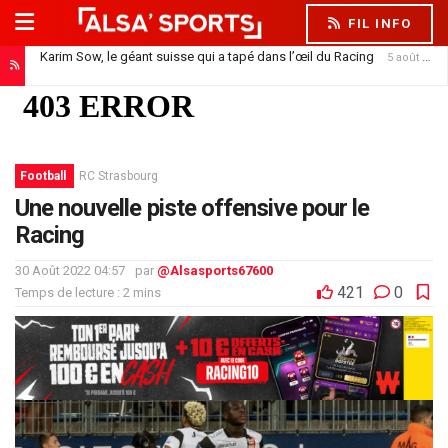
FIL INFO
Karim Sow, le géant suisse qui a tapé dans l’œil du Racing
5 août 2026
Football
RC Strasbourg
Une nouvelle piste offensive pour le
Racing
30 Août 2022 04:57
par
@Alsasports67600
421
0
Temps de lecture : 2 mins