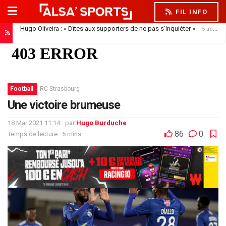
FIL INFO
Hugo Oliveira : « Dîtes aux supporters de ne pas s’inquiéter »
5 août 2026
Football
RC Strasbourg
Une victoire brumeuse
18 Mar 2021 11:14
par
Hugo Burduche
86
0
Temps de lecture : 5 mins