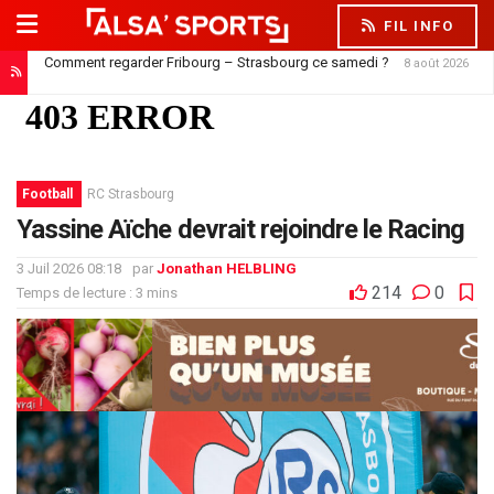
FIL INFO
Comment regarder Fribourg – Strasbourg ce samedi ?
8 août 2026
Football
RC Strasbourg
Yassine Aïche devrait rejoindre le Racing
3 Juil 2026 08:18
par
Jonathan HELBLING
214
0
Temps de lecture : 3 mins