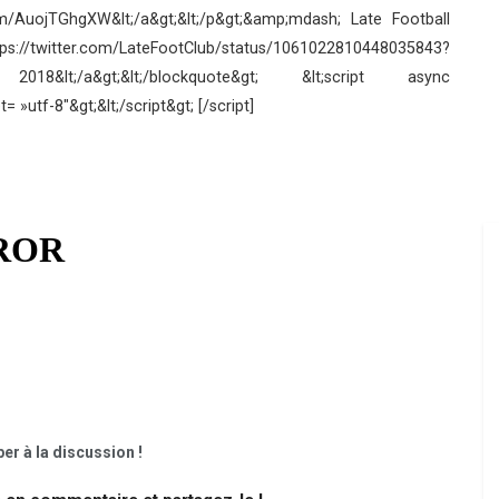
om/AuojTGhgXW&lt;/a&gt;&lt;/p&gt;&amp;mdash; Late Football
witter.com/LateFootClub/status/1061022810448035843?
8&lt;/a&gt;&lt;/blockquote&gt; &lt;script async
 »utf-8″&gt;&lt;/script&gt; [/script]
er à la discussion !