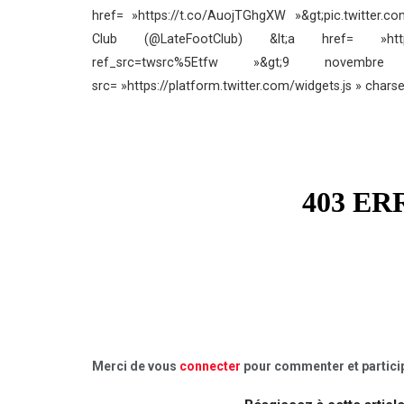
href= »https://t.co/AuojTGhgXW »&gt;pic.twitter.c
Club (@LateFootClub) &lt;a href= »https://t
ref_src=twsrc%5Etfw »&gt;9 novembre 201
src= »https://platform.twitter.com/widgets.js » charset=
Merci de vous
connecter
pour commenter et particip