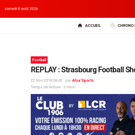
samedi 8 août 2026
ACCUEIL
CHRONO 
Football
REPLAY : Strasbourg Football S
22 Nov 2018 08:43
par
Alsa'Sports
Temps de lecture : 3 mins