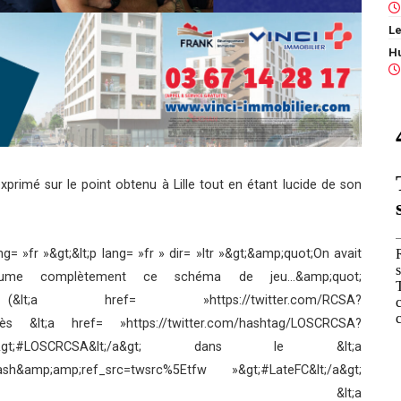
Le
xprimé sur le point obtenu à Lille tout en étant lucide de son
ng= »fr »&gt;&lt;p lang= »fr » dir= »ltr »&gt;&amp;quot;On avait
sume complètement ce schéma de jeu…&amp;quot;
 (&lt;a href= »https://twitter.com/RCSA?
ès &lt;a href= »https://twitter.com/hashtag/LOSCRCSA?
fw »&gt;#LOSCRCSA&lt;/a&gt; dans le &lt;a
hash&amp;amp;ref_src=twsrc%5Etfw »&gt;#LateFC&lt;/a&gt;
Ã¯Â¸Â &lt;a