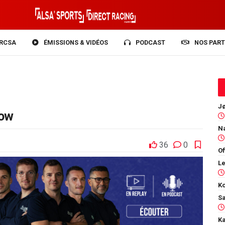
RCSA
ÉMISSIONS & VIDÉOS
PODCAST
NOS PART
how
36
0
Of
Ko