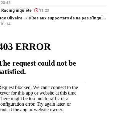
23:43
 Racing inquiète
11:23
Hugo Oliveira : « Dîtes aux supporters de ne pas s’inquiéter »
01:14