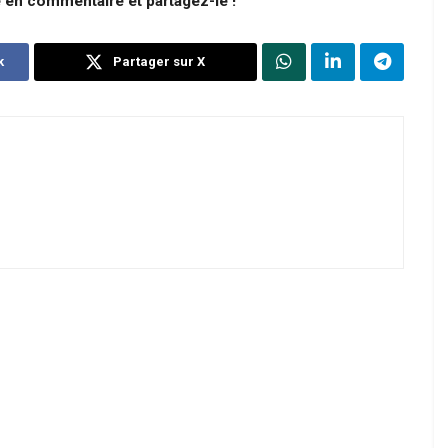
e en commentaire et partagez-le !
k
Partager sur X