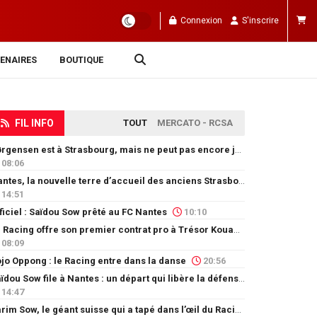
Connexion
S'inscrire
ENAIRES
BOUTIQUE
FIL INFO
TOUT
MERCATO - RCSA
Jørgensen est à Strasbourg, mais ne peut pas encore jouer
08:06
Nantes, la nouvelle terre d’accueil des anciens Strasbourgeois
14:51
ficiel : Saïdou Sow prêté au FC Nantes
10:10
Le Racing offre son premier contrat pro à Trésor Kouablé
08:09
jo Oppong : le Racing entre dans la danse
20:56
Saïdou Sow file à Nantes : un départ qui libère la défense
14:47
Karim Sow, le géant suisse qui a tapé dans l’œil du Racing