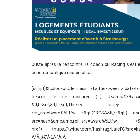
Juste après la rencontre, le coach du Racing s’est e
schéma tactique mis en place :
[script]&lt;blockquote class= »twitter-tweet » data-la
besoin de se rassurer (…) J&amp;#39;as
&lt;br&gt;&lt;br&gt;Thierry Laurey
ref_src=twsrc%5Etfw »&gt;@RCSA&lt;/a&gt;) apr
src=hash&amp;amp;ref_src=twsrc%5Et
href= »https://twitter.com/hashtag/LateFC?src=
Ã°Å¸â€”Â£