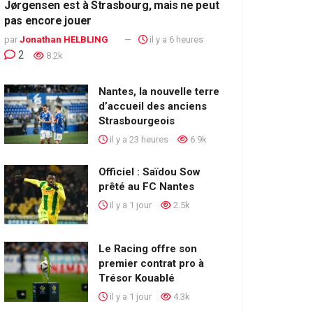
Jørgensen est à Strasbourg, mais ne peut
pas encore jouer
par
Jonathan HELBLING
il y a 6 heures
2
8.2k
Nantes, la nouvelle terre
d’accueil des anciens
Strasbourgeois
il y a 23 heures
6.9k
Officiel : Saïdou Sow
prêté au FC Nantes
il y a 1 jour
2.5k
Le Racing offre son
premier contrat pro à
Trésor Kouablé
il y a 1 jour
4.3k