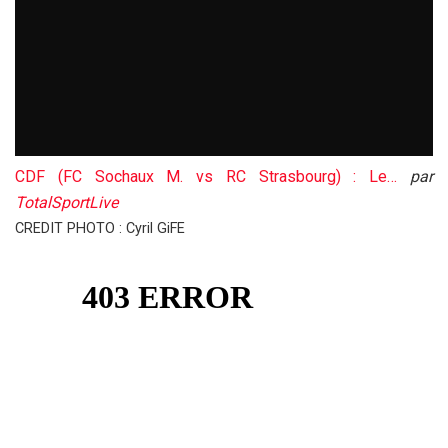
CDF (FC Sochaux M. vs RC Strasbourg) : Le…
par
TotalSportLive
CREDIT PHOTO : Cyril GiFE