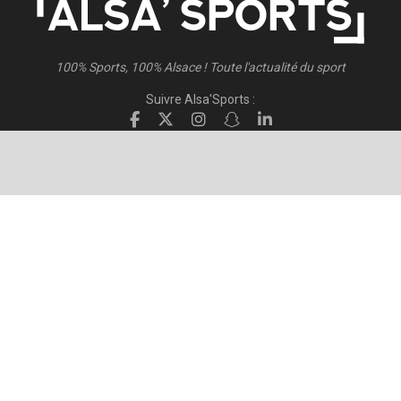
100% Sports, 100% Alsace ! Toute l'actualité du sport
Suivre Alsa'Sports :
Suivre Direct Racing :
© 2026
Alsa'Sports
- Tous droits réservés
Création :
FISCHER.Alsace
Publicité – Espace Partenaires
Politique de confidentialité
Conditions générales d’utilisation
Conditions générales de vente
Mentions Légales
Contact