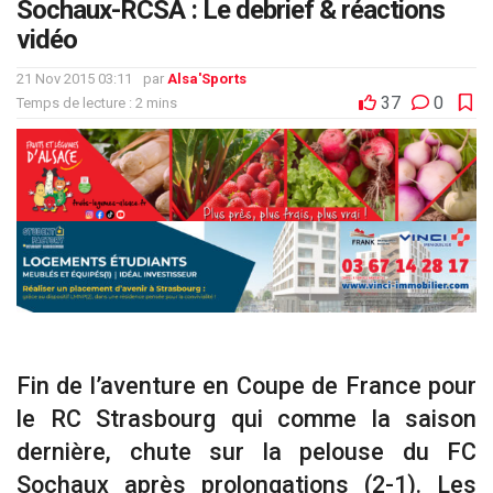
Sochaux-RCSA : Le debrief & réactions
vidéo
21 Nov 2015 03:11
par
Alsa'Sports
37
0
Temps de lecture : 2 mins
Fin de l’aventure en Coupe de France pour
le RC Strasbourg qui comme la saison
dernière, chute sur la pelouse du FC
Sochaux après prolongations (2-1). Les